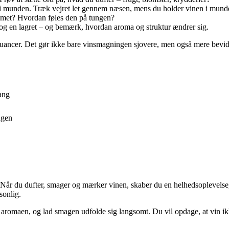
 i munden. Træk vejret let gennem næsen, mens du holder vinen i munden,
cremet? Hvordan føles den på tungen?
og en lagret – og bemærk, hvordan aroma og struktur ændrer sig.
 nuancer. Det gør ikke bare vinsmagningen sjovere, men også mere bevid
gang
agen
 Når du dufter, smager og mærker vinen, skaber du en helhedsoplevelse,
sonlig.
til aromaen, og lad smagen udfolde sig langsomt. Du vil opdage, at vin i