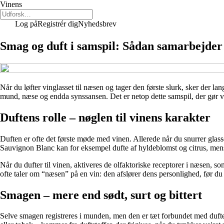
Vinens
Log på
Registrér dig
Nyhedsbrev
Smag og duft i samspil: Sådan samarbejder 
Når du løfter vinglasset til næsen og tager den første slurk, sker der 
mund, næse og endda synssansen. Det er netop dette samspil, der gør vi
Duftens rolle – nøglen til vinens karakter
Duften er ofte det første møde med vinen. Allerede når du snurrer glas
Sauvignon Blanc kan for eksempel dufte af hyldeblomst og citrus, mens
Når du dufter til vinen, aktiveres de olfaktoriske receptorer i næsen, som
ofte taler om “næsen” på en vin: den afslører dens personlighed, før d
Smagen – mere end sødt, surt og bittert
Selve smagen registreres i munden, men den er tæt forbundet med dufte