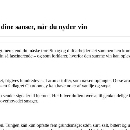
dine sanser, når du nyder vin
langt mere, end du måske tror. Smag og duft arbejder tæt sammen i en ko
n så fascinerende – og som forklarer, hvorfor den samme vin kan opleves
set, frigives hundredevis af aromastoffer, som næsen opfanger. Disse ar
 en fadlagret Chardonnay kan have noter af vanilje og smør.
 sender signaler til hjernen. Her bliver duften oversat til genkendelige i
u overhovedet smager.
n. Tungen kan kun opfatte fem grundsmage: sødt, surt, salt, bittert o