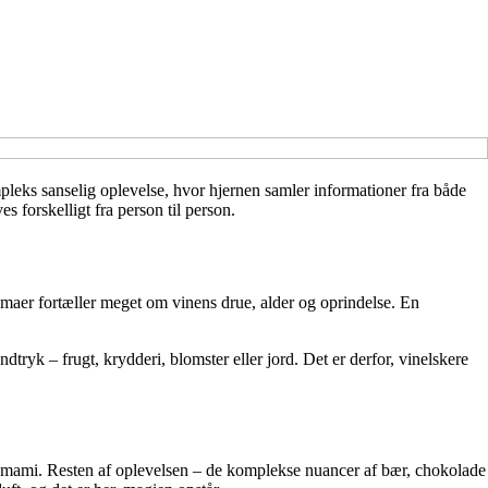
mpleks sanselig oplevelse, hvor hjernen samler informationer fra både
 forskelligt fra person til person.
omaer fortæller meget om vinens drue, alder og oprindelse. En
ndtryk – frugt, krydderi, blomster eller jord. Det er derfor, vinelskere
g umami. Resten af oplevelsen – de komplekse nuancer af bær, chokolade