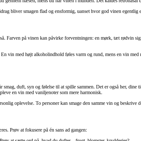
et ud gennem næsen, mens du har vinen i munden. Det kaldes retronasal du
drag bliver smagen flad og ensformig, uanset hvor god vinen egentlig e
å. Farven på vinen kan påvirke forventningen: en mørk, tæt rødvin signa
. En vin med højt alkoholindhold føles varm og rund, mens en vin med 
r smag, duft, syn og følelse til at spille sammen. Det er også her, dine 
 opleve en vin med vaniljenoter som mere harmonisk.
sonlig oplevelse. To personer kan smage den samme vin og beskrive den
æres. Prøv at fokusere på én sans ad gangen:
Prøv at sætte ord på, hvad du dufter – frugt, blomster, krydderier?