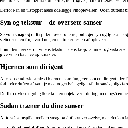
eller tobak – kommer fra duftstoffer, der frigives, når du trækker vejr
Derfor kan en tilstoppet næse ødelægge vinoplevelsen. Uden duftens bi
Syn og tekstur – de oversete sanser
Selvom smag og duft spiller hovedrollerne, bidrager syn og følesans ogs
sætter scenen for, hvordan hjernen tolker resten af oplevelsen.
I munden mærker du vinens tekstur – dens krop, tanniner og viskositet
give vinen balance og karakter.
Hjernen som dirigent
Alle sanseindtryk samles i hjernen, som fungerer som en dirigent, der få
forbinder duften af vanilje med noget behageligt, vil du sandsynligvis
Derfor er vinsmagning ikke kun en objektiv vurdering, men også en per
Sådan træner du dine sanser
At forstå samspillet mellem smag og duft kræver øvelse, men det kan l
Start med duften:
Snurr glasset og tag små, rolige indåndinger. 