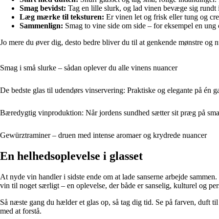
Smag bevidst:
Tag en lille slurk, og lad vinen bevæge sig rundt
Læg mærke til teksturen:
Er vinen let og frisk eller tung og 
Sammenlign:
Smag to vine side om side – for eksempel en ung 
Jo mere du øver dig, desto bedre bliver du til at genkende mønstre og
Smag i små slurke – sådan oplever du alle vinens nuancer
De bedste glas til udendørs vinservering: Praktiske og elegante på én 
Bæredygtig vinproduktion: Når jordens sundhed sætter sit præg på sm
Gewürztraminer – druen med intense aromaer og krydrede nuancer
En helhedsoplevelse i glasset
At nyde vin handler i sidste ende om at lade sanserne arbejde sammen.
vin til noget særligt – en oplevelse, der både er sanselig, kulturel og per
Så næste gang du hælder et glas op, så tag dig tid. Se på farven, duft 
med at forstå.