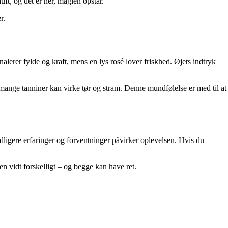
ft, og det er her, magien opstår.
r.
lerer fylde og kraft, mens en lys rosé lover friskhed. Øjets indtryk
mange tanniner kan virke tør og stram. Denne mundfølelse er med til at
tidligere erfaringer og forventninger påvirker oplevelsen. Hvis du
 vidt forskelligt – og begge kan have ret.