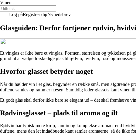
Vinens
Log på
Registrér dig
Nyhedsbrev
Glasguiden: Derfor fortjener rødvin, hvidvi
Et vinglas er ikke bare et vinglas. Formen, størrelsen og tykkelsen på g
grund til at vælge forskellige glas til rødvin, hvidvin, rosé og moussere
Hvorfor glasset betyder noget
Når du hælder vin i et glas, begynder en række små, men afgørende proc
duftene samles og rammer næsen. Samtidig leder glassets kant vinen til 
Et godt glas skal derfor ikke bare se elegant ud – det skal fremhæve vi
Rødvinsglasset – plads til aroma og ilt
Rødvin har typisk mere krop, tannin og komplekse aromaer end hvidvin. 
duftene, mens den let indadbuede kant samler aromaerne, så de ikke fors