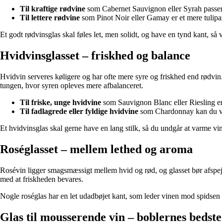
Til kraftige rødvine
som Cabernet Sauvignon eller Syrah passer et
Til lettere rødvine
som Pinot Noir eller Gamay er et mere tulipan
Et godt rødvinsglas skal føles let, men solidt, og have en tynd kant, så
Hvidvinsglasset – friskhed og balance
Hvidvin serveres køligere og har ofte mere syre og friskhed end rødvi
tungen, hvor syren opleves mere afbalanceret.
Til friske, unge hvidvine
som Sauvignon Blanc eller Riesling er 
Til fadlagrede eller fyldige hvidvine
som Chardonnay kan du vælg
Et hvidvinsglas skal gerne have en lang stilk, så du undgår at varme v
Roséglasset – mellem lethed og aroma
Rosévin ligger smagsmæssigt mellem hvid og rød, og glasset bør afspejle 
med at friskheden bevares.
Nogle roséglas har en let udadbøjet kant, som leder vinen mod spidsen
Glas til mousserende vin – boblernes bedste