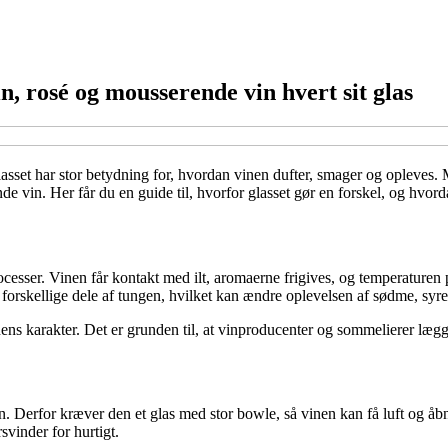
n, rosé og mousserende vin hvert sit glas
lasset har stor betydning for, hvordan vinen dufter, smager og opleves. 
nde vin. Her får du en guide til, hvorfor glasset gør en forskel, og hvord
esser. Vinen får kontakt med ilt, aromaerne frigives, og temperaturen 
forskellige dele af tungen, hvilket kan ændre oplevelsen af sødme, syre
nens karakter. Det er grunden til, at vinproducenter og sommelierer lægg
Derfor kræver den et glas med stor bowle, så vinen kan få luft og åbne 
vinder for hurtigt.