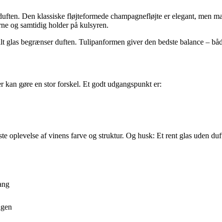
ften. Den klassiske fløjteformede champagnefløjte er elegant, men mang
rne og samtidig holder på kulsyren.
 smalt glas begrænser duften. Tulipanformen giver den bedste balance – b
er kan gøre en stor forskel. Et godt udgangspunkt er:
dste oplevelse af vinens farve og struktur. Og husk: Et rent glas uden du
gang
agen