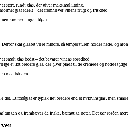
 stort, rundt glas, der giver maksimal iltning.
formet glas ideelt – det fremhæver vinens frugt og friskhed.
 vinen rammer tungen blødt.
n. Derfor skal glasset være mindre, så temperaturen holdes nede, og ar
et smalt glas bedst – det bevarer vinens sprødhed.
e et lidt bredere glas, der giver plads til de cremede og nøddeagtige 
inen med hånden.
det. Et roséglas er typisk lidt bredere end et hvidvinsglas, men smaller
 af tungen og fremhæver de friske, bæragtige noter. Det gør roséen mer
 ven