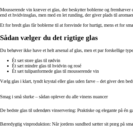
Mousserende vin kræver et glas, der beskytter boblerne og fremhæver du
end et hvidvinsglas, men med en let runding, der giver plads til aromae
Et for bredt glas får boblerne til at forsvinde for hurtigt, mens et for
Sådan vælger du det rigtige glas
Du behøver ikke have et helt arsenal af glas, men et par forskellige typ
Ét sæt store glas til rødvin
Ét sæt mindre glas til hvidvin og rosé
Ét sæt tulipanformede glas til mousserende vin
Vælg glas i klart, tyndt krystal eller glas uden farve – det giver den be
Smag i små slurke – sådan oplever du alle vinens nuancer
De bedste glas til udendørs vinservering: Praktiske og elegante på én 
Bæredygtig vinproduktion: Når jordens sundhed sætter sit præg på sm