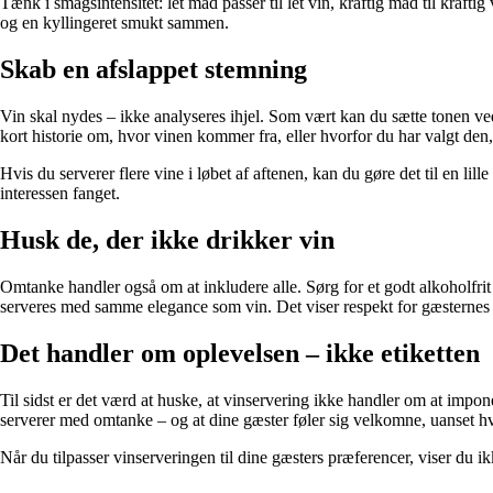
Tænk i smagsintensitet: let mad passer til let vin, kraftig mad til kraf
og en kyllingeret smukt sammen.
Skab en afslappet stemning
Vin skal nydes – ikke analyseres ihjel. Som vært kan du sætte tonen ve
kort historie om, hvor vinen kommer fra, eller hvorfor du har valgt den
Hvis du serverer flere vine i løbet af aftenen, kan du gøre det til en l
interessen fanget.
Husk de, der ikke drikker vin
Omtanke handler også om at inkludere alle. Sørg for et godt alkoholfr
serveres med samme elegance som vin. Det viser respekt for gæsternes va
Det handler om oplevelsen – ikke etiketten
Til sidst er det værd at huske, at vinservering ikke handler om at impon
serverer med omtanke – og at dine gæster føler sig velkomne, uanset hva
Når du tilpasser vinserveringen til dine gæsters præferencer, viser du 