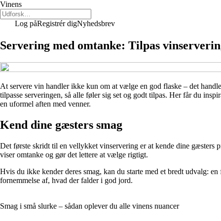
Vinens
Log på
Registrér dig
Nyhedsbrev
Servering med omtanke: Tilpas vinservering
At servere vin handler ikke kun om at vælge en god flaske – det handle
tilpasse serveringen, så alle føler sig set og godt tilpas. Her får du 
en uformel aften med venner.
Kend dine gæsters smag
Det første skridt til en vellykket vinservering er at kende dine gæsters
viser omtanke og gør det lettere at vælge rigtigt.
Hvis du ikke kender deres smag, kan du starte med et bredt udvalg: en 
fornemmelse af, hvad der falder i god jord.
Smag i små slurke – sådan oplever du alle vinens nuancer