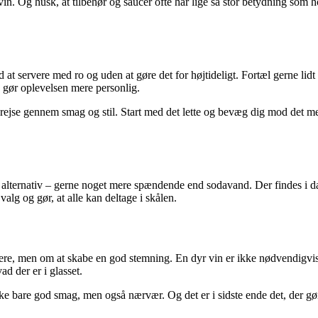
tig vin. Og husk, at tilbehør og saucer ofte har lige så stor betydning 
d at servere med ro og uden at gøre det for højtideligt. Fortæl gerne l
, gør oplevelsen mere personlig.
ille rejse gennem smag og stil. Start med det lette og bevæg dig mod det 
it alternativ – gerne noget mere spændende end sodavand. Der findes i 
lg og gør, at alle kan deltage i skålen.
ere, men om at skabe en god stemning. En dyr vin er ikke nødvendigvis de
d der er i glasset.
ikke bare god smag, men også nærvær. Og det er i sidste ende det, der g