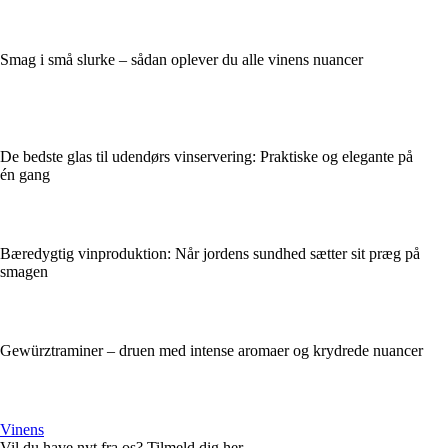
Smag i små slurke – sådan oplever du alle vinens nuancer
De bedste glas til udendørs vinservering: Praktiske og elegante på
én gang
Bæredygtig vinproduktion: Når jordens sundhed sætter sit præg på
smagen
Gewürztraminer – druen med intense aromaer og krydrede nuancer
Vinens
Vil du have nyt fra os? Tilmeld dig her