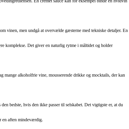
som hovedingrediensen. En cremet sauce kan for eksempel binde en hvidvin
idt om vinen, men undgå at overvælde gæsterne med tekniske detaljer. En
mere komplekse. Det giver en naturlig rytme i måltidet og holder
dag mange alkoholfrie vine, mousserende drikke og mocktails, der kan
n bedste, hvis den ikke passer til selskabet. Det vigtigste er, at du
ør en aften mindeværdig.