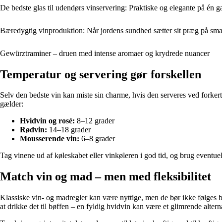
De bedste glas til udendørs vinservering: Praktiske og elegante på én 
Bæredygtig vinproduktion: Når jordens sundhed sætter sit præg på sm
Gewürztraminer – druen med intense aromaer og krydrede nuancer
Temperatur og servering gør forskellen
Selv den bedste vin kan miste sin charme, hvis den serveres ved forker
gælder:
Hvidvin og rosé:
8–12 grader
Rødvin:
14–18 grader
Mousserende vin:
6–8 grader
Tag vinene ud af køleskabet eller vinkøleren i god tid, og brug eventuelt
Match vin og mad – men med fleksibilitet
Klassiske vin- og madregler kan være nyttige, men de bør ikke følges bl
at drikke det til bøffen – en fyldig hvidvin kan være et glimrende alterna