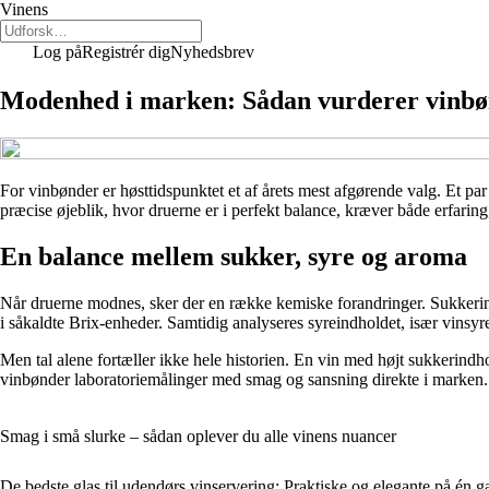
Vinens
Log på
Registrér dig
Nyhedsbrev
Modenhed i marken: Sådan vurderer vinbønd
For vinbønder er høsttidspunktet et af årets mest afgørende valg. Et pa
præcise øjeblik, hvor druerne er i perfekt balance, kræver både erfarin
En balance mellem sukker, syre og aroma
Når druerne modnes, sker der en række kemiske forandringer. Sukkerind
i såkaldte Brix-enheder. Samtidig analyseres syreindholdet, især vinsyr
Men tal alene fortæller ikke hele historien. En vin med højt sukkerin
vinbønder laboratoriemålinger med smag og sansning direkte i marken.
Smag i små slurke – sådan oplever du alle vinens nuancer
De bedste glas til udendørs vinservering: Praktiske og elegante på én 