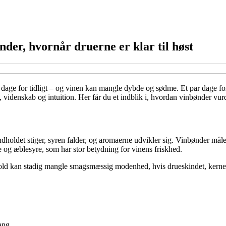
er, hvornår druerne er klar til høst
r dage for tidligt – og vinen kan mangle dybde og sødme. Et par dage for
g, videnskab og intuition. Her får du et indblik i, hvordan vinbønder v
holdet stiger, syren falder, og aromaerne udvikler sig. Vinbønder måle
e og æblesyre, som har stor betydning for vinens friskhed.
dhold kan stadig mangle smagsmæssig modenhed, hvis drueskindet, kerner
gang