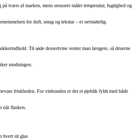
ing på tværs af marken, mens sensorer måler temperatur, fugtighed og
rnemmelsen for duft, smag og tekstur – er uerstattelig.
 sukkerindhold. Til søde dessertvine venter man længere, så druerne
virker modningen.
t bevare friskheden. For vinbonden er det et øjeblik fyldt med både
 når flasken.
 hvert sit glas