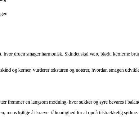
agen
, hvor druen smager harmonisk. Skindet skal være blødt, kernerne brune
skind og kerner, vurderer teksturen og noterer, hvordan smagen udvikler
 nætter fremmer en langsom modning, hvor sukker og syre bevares i balan
eden, mens kølige år kræver tålmodighed for at opnå tilstrækkelig sødme