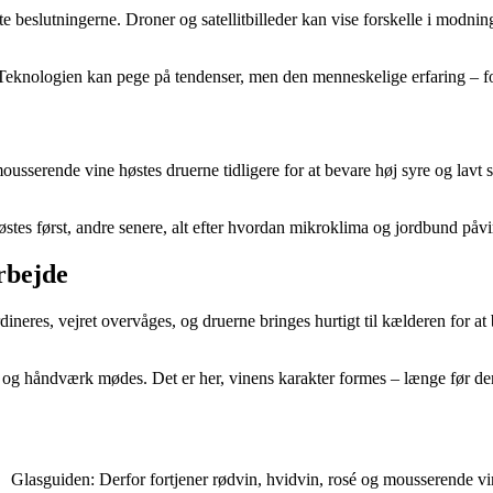
te beslutningerne. Droner og satellitbilleder kan vise forskelle i modn
. Teknologien kan pege på tendenser, men den menneskelige erfaring – fo
mousserende vine høstes druerne tidligere for at bevare høj syre og lavt
østes først, andre senere, alt efter hvordan mikroklima og jordbund på
rbejde
dineres, vejret overvåges, og druerne bringes hurtigt til kælderen for a
 og håndværk mødes. Det er her, vinens karakter formes – længe før den
Glasguiden: Derfor fortjener rødvin, hvidvin, rosé og mousserende vin