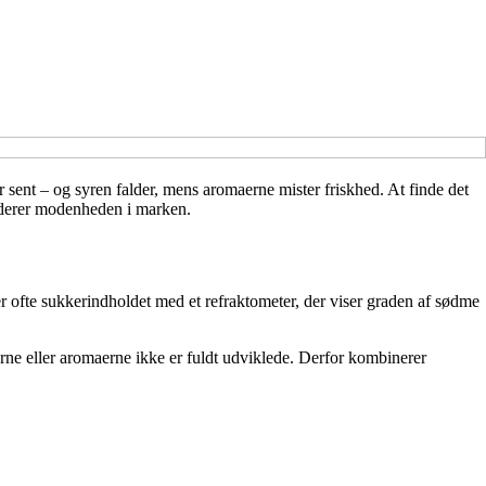
 sent – og syren falder, mens aromaerne mister friskhed. At finde det
urderer modenheden i marken.
r ofte sukkerindholdet med et refraktometer, der viser graden af sødme
ne eller aromaerne ikke er fuldt udviklede. Derfor kombinerer