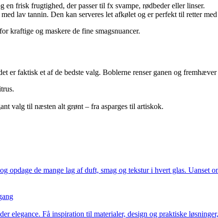
 en frisk frugtighed, der passer til fx svampe, rødbeder eller linser.
 med lav tannin. Den kan serveres let afkølet og er perfekt til retter med
for kraftige og maskere de fine smagsnuancer.
 det er faktisk et af de bedste valg. Boblerne renser ganen og fremhæver
trus.
ant valg til næsten alt grønt – fra asparges til artiskok.
pdage de mange lag af duft, smag og tekstur i hvert glas. Uanset om du 
 gang
r elegance. Få inspiration til materialer, design og praktiske løsninger