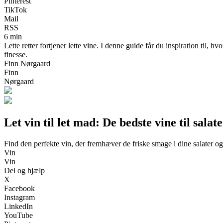
Pinterest
TikTok
Mail
RSS
6 min
Lette retter fortjener lette vine. I denne guide får du inspiration til, 
finesse.
Finn Nørgaard
Finn
Nørgaard
Let vin til let mad: De bedste vine til salat
Find den perfekte vin, der fremhæver de friske smage i dine salater og
Vin
Vin
Del og hjælp
X
Facebook
Instagram
LinkedIn
YouTube