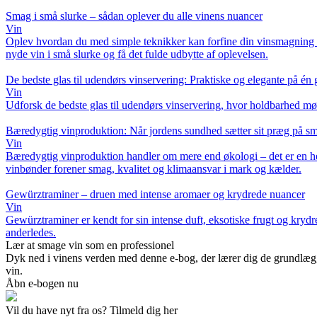
Smag i små slurke – sådan oplever du alle vinens nuancer
Vin
Oplev hvordan du med simple teknikker kan forfine din vinsmagning og o
nyde vin i små slurke og få det fulde udbytte af oplevelsen.
De bedste glas til udendørs vinservering: Praktiske og elegante på én
Vin
Udforsk de bedste glas til udendørs vinservering, hvor holdbarhed møde
Bæredygtig vinproduktion: Når jordens sundhed sætter sit præg på s
Vin
Bæredygtig vinproduktion handler om mere end økologi – det er en hel
vinbønder forener smag, kvalitet og klimaansvar i mark og kælder.
Gewürztraminer – druen med intense aromaer og krydrede nuancer
Vin
Gewürztraminer er kendt for sin intense duft, eksotiske frugt og kry
anderledes.
Lær at smage vin som en professionel
Dyk ned i vinens verden med denne e-bog, der lærer dig de grundlæggen
vin.
Åbn e-bogen nu
Vil du have nyt fra os? Tilmeld dig her