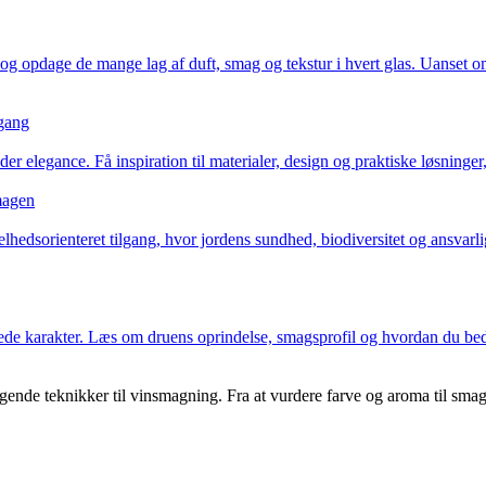
pdage de mange lag af duft, smag og tekstur i hvert glas. Uanset om du 
 gang
r elegance. Få inspiration til materialer, design og praktiske løsninger
magen
hedsorienteret tilgang, hvor jordens sundhed, biodiversitet og ansvarl
drede karakter. Læs om druens oprindelse, smagsprofil og hvordan du be
de teknikker til vinsmagning. Fra at vurdere farve og aroma til smag o