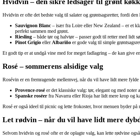
Hvidvin – den sikre ledsager til grønt køk
Hvidvin er ofte det bedste valg til salater og grøntsagsretter, fordi d
Sauvignon Blanc
– især fra Loire eller New Zealand – er et kla
perfekt sammen med grønt.
Riesling
– både tør og halvtør – passer godt til retter med lidt 
Pinot Grigio
eller
Albariño
er gode valg til simple grøntsagsre
Et godt tip er at undgå vine med for meget fadlagring – de kan give e
Rosé – sommerens alsidige valg
Rosévin er en fremragende mellemvej, når du vil have lidt mere fylde en
Provence-rosé
er det klassiske valg: tør, elegant og med noter 
Spanske roséer
fra Navarra eller Rioja har lidt mere krop og ka
Rosé er også ideel til picnic og lette frokoster, hvor menuen byder på
Let rødvin – når du vil have lidt mere dyb
Selvom hvidvin og rosé ofte er de oplagte valg, kan lette rødvine også 