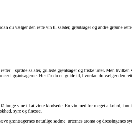
hvordan du vælger den rette vin til salater, grøntsager og andre grønne ret
retter – sprøde salater, grillede grøntsager og friske urter. Men hvilken
ncer i grøntsagerne. Her får du en guide til, hvordan du vælger den rette 
an få tunge vine til at virke klodsede. En vin med for meget alkohol, tanni
skhed, syre og finesse.
æve grøntsagernes naturlige sødme, urternes aroma og dressingenes sy