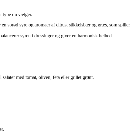
en type du vælger.
ar en sprød syre og aromaer af citrus, stikkelsbær og græs, som spiller
e balancerer syren i dressinger og giver en harmonisk helhed.
alater med tomat, oliven, feta eller grillet grønt.
er.