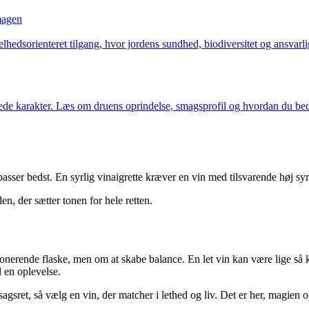
magen
hedsorienteret tilgang, hvor jordens sundhed, biodiversitet og ansvarl
drede karakter. Læs om druens oprindelse, smagsprofil og hvordan du be
r passer bedst. En syrlig vinaigrette kræver en vin med tilsvarende høj s
en, der sætter tonen for hele retten.
ponerende flaske, men om at skabe balance. En let vin kan være lige så
l en oplevelse.
agsret, så vælg en vin, der matcher i lethed og liv. Det er her, magien o