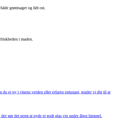
 både grøntsager og lidt ost.
 friskheden i maden.
er ny i vinens verden eller erfaren entusiast, guider vi dig til at
, der gør det nemt at nyde et godt glas vin under åben himmel.