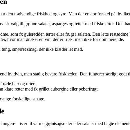
ken
en har den nødvendige friskhed og syre. Men der er stor forskel på, hvilk
ssisk valg til grønne salater, asparges og retter med friske urter. Den h
sødme, som fx gulerødder, ærter eller frugt i salaten. Den lette restsødm
tter, hvor man ønsker en vin, der er frisk, men ikke for dominerende.
n tung, smørret smag, der ikke klæder let mad.
d hvidvin, men stadig bevare friskheden. Den fungerer særligt godt til s
af røde bær og urter.
n klare retter med fx grillet aubergine eller peberfrugt.
 mange forskellige smage.
de
fungere – især til varme grøntsagsretter eller salater med bagte element