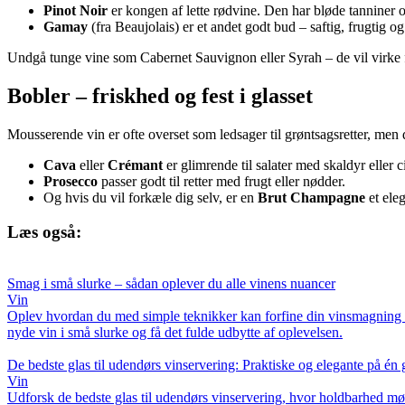
Pinot Noir
er kongen af lette rødvine. Den har bløde tanniner og
Gamay
(fra Beaujolais) er et andet godt bud – saftig, frugtig og
Undgå tunge vine som Cabernet Sauvignon eller Syrah – de vil virke 
Bobler – friskhed og fest i glasset
Mousserende vin er ofte overset som ledsager til grøntsagsretter, men
Cava
eller
Crémant
er glimrende til salater med skaldyr eller ci
Prosecco
passer godt til retter med frugt eller nødder.
Og hvis du vil forkæle dig selv, er en
Brut Champagne
et eleg
Læs også:
Smag i små slurke – sådan oplever du alle vinens nuancer
Vin
Oplev hvordan du med simple teknikker kan forfine din vinsmagning og o
nyde vin i små slurke og få det fulde udbytte af oplevelsen.
De bedste glas til udendørs vinservering: Praktiske og elegante på én
Vin
Udforsk de bedste glas til udendørs vinservering, hvor holdbarhed møde