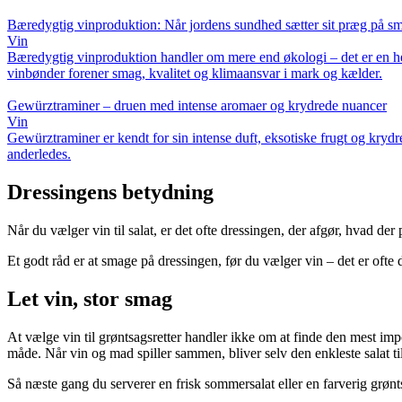
Bæredygtig vinproduktion: Når jordens sundhed sætter sit præg på s
Vin
Bæredygtig vinproduktion handler om mere end økologi – det er en hel
vinbønder forener smag, kvalitet og klimaansvar i mark og kælder.
Gewürztraminer – druen med intense aromaer og krydrede nuancer
Vin
Gewürztraminer er kendt for sin intense duft, eksotiske frugt og kry
anderledes.
Dressingens betydning
Når du vælger vin til salat, er det ofte dressingen, der afgør, hvad de
Et godt råd er at smage på dressingen, før du vælger vin – det er ofte d
Let vin, stor smag
At vælge vin til grøntsagsretter handler ikke om at finde den mest im
måde. Når vin og mad spiller sammen, bliver selv den enkleste salat ti
Så næste gang du serverer en frisk sommersalat eller en farverig grønts