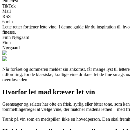
Pinterest
TikTok
Mail
RSS
6 min
Lette retter fortjener lette vine. I denne guide får du inspiration til, 
finesse.
Finn Nørgaard
Finn
Nørgaard
Når foråret og sommeren melder sin ankomst, får mange lyst til lettere 
udfordring, for de klassiske, kraftige vine drukner let de fine smagsnua
overdøve den.
Hvorfor let mad kræver let vin
Grøntsager og salater har ofte en frisk, syrlig eller bitter tone, som k
tommelfingerregel at vælge vine, der matcher madens lethed – med fri
Tænk på vin som en medspiller, ikke en hovedperson. Den skal fremh