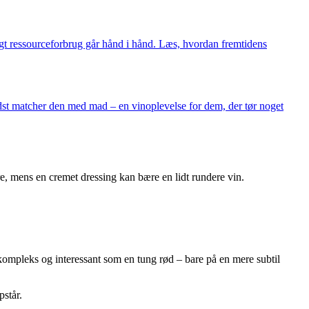
igt ressourceforbrug går hånd i hånd. Læs, hvordan fremtidens
dst matcher den med mad – en vinoplevelse for dem, der tør noget
yre, mens en cremet dressing kan bære en lidt rundere vin.
 kompleks og interessant som en tung rød – bare på en mere subtil
pstår.