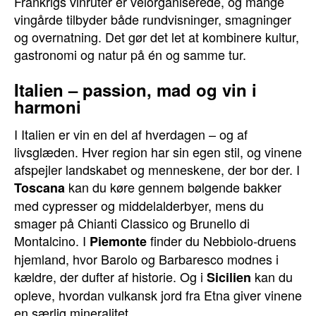
Frankrigs vinruter er velorganiserede, og mange
vingårde tilbyder både rundvisninger, smagninger
og overnatning. Det gør det let at kombinere kultur,
gastronomi og natur på én og samme tur.
Italien – passion, mad og vin i
harmoni
I Italien er vin en del af hverdagen – og af
livsglæden. Hver region har sin egen stil, og vinene
afspejler landskabet og menneskene, der bor der. I
kan du køre gennem bølgende bakker
Toscana
med cypresser og middelalderbyer, mens du
smager på Chianti Classico og Brunello di
Montalcino. I
finder du Nebbiolo-druens
Piemonte
hjemland, hvor Barolo og Barbaresco modnes i
kældre, der dufter af historie. Og i
kan du
Sicilien
opleve, hvordan vulkansk jord fra Etna giver vinene
en særlig mineralitet.