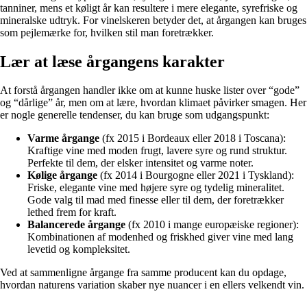
tanniner, mens et køligt år kan resultere i mere elegante, syrefriske og
mineralske udtryk. For vinelskeren betyder det, at årgangen kan bruges
som pejlemærke for, hvilken stil man foretrækker.
Lær at læse årgangens karakter
At forstå årgangen handler ikke om at kunne huske lister over “gode”
og “dårlige” år, men om at lære, hvordan klimaet påvirker smagen. Her
er nogle generelle tendenser, du kan bruge som udgangspunkt:
Varme årgange
(fx 2015 i Bordeaux eller 2018 i Toscana):
Kraftige vine med moden frugt, lavere syre og rund struktur.
Perfekte til dem, der elsker intensitet og varme noter.
Kølige årgange
(fx 2014 i Bourgogne eller 2021 i Tyskland):
Friske, elegante vine med højere syre og tydelig mineralitet.
Gode valg til mad med finesse eller til dem, der foretrækker
lethed frem for kraft.
Balancerede årgange
(fx 2010 i mange europæiske regioner):
Kombinationen af modenhed og friskhed giver vine med lang
levetid og kompleksitet.
Ved at sammenligne årgange fra samme producent kan du opdage,
hvordan naturens variation skaber nye nuancer i en ellers velkendt vin.