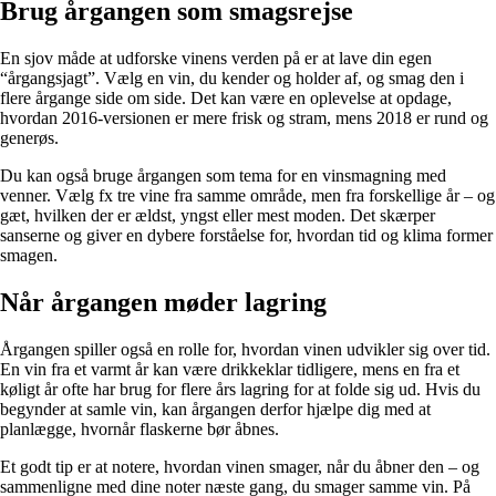
Brug årgangen som smagsrejse
En sjov måde at udforske vinens verden på er at lave din egen
“årgangsjagt”. Vælg en vin, du kender og holder af, og smag den i
flere årgange side om side. Det kan være en oplevelse at opdage,
hvordan 2016-versionen er mere frisk og stram, mens 2018 er rund og
generøs.
Du kan også bruge årgangen som tema for en vinsmagning med
venner. Vælg fx tre vine fra samme område, men fra forskellige år – og
gæt, hvilken der er ældst, yngst eller mest moden. Det skærper
sanserne og giver en dybere forståelse for, hvordan tid og klima former
smagen.
Når årgangen møder lagring
Årgangen spiller også en rolle for, hvordan vinen udvikler sig over tid.
En vin fra et varmt år kan være drikkeklar tidligere, mens en fra et
køligt år ofte har brug for flere års lagring for at folde sig ud. Hvis du
begynder at samle vin, kan årgangen derfor hjælpe dig med at
planlægge, hvornår flaskerne bør åbnes.
Et godt tip er at notere, hvordan vinen smager, når du åbner den – og
sammenligne med dine noter næste gang, du smager samme vin. På