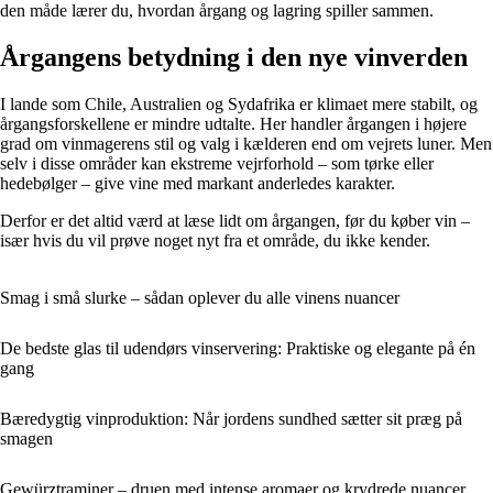
den måde lærer du, hvordan årgang og lagring spiller sammen.
Årgangens betydning i den nye vinverden
I lande som Chile, Australien og Sydafrika er klimaet mere stabilt, og
årgangsforskellene er mindre udtalte. Her handler årgangen i højere
grad om vinmagerens stil og valg i kælderen end om vejrets luner. Men
selv i disse områder kan ekstreme vejrforhold – som tørke eller
hedebølger – give vine med markant anderledes karakter.
Derfor er det altid værd at læse lidt om årgangen, før du køber vin –
især hvis du vil prøve noget nyt fra et område, du ikke kender.
Smag i små slurke – sådan oplever du alle vinens nuancer
De bedste glas til udendørs vinservering: Praktiske og elegante på én
gang
Bæredygtig vinproduktion: Når jordens sundhed sætter sit præg på
smagen
Gewürztraminer – druen med intense aromaer og krydrede nuancer