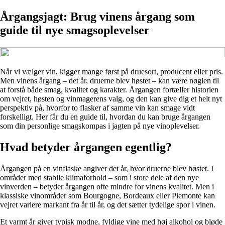
Årgangsjagt: Brug vinens årgang som
guide til nye smagsoplevelser
Når vi vælger vin, kigger mange først på druesort, producent eller pris.
Men vinens årgang – det år, druerne blev høstet – kan være nøglen til
at forstå både smag, kvalitet og karakter. Årgangen fortæller historien
om vejret, høsten og vinmagerens valg, og den kan give dig et helt nyt
perspektiv på, hvorfor to flasker af samme vin kan smage vidt
forskelligt. Her får du en guide til, hvordan du kan bruge årgangen
som din personlige smagskompas i jagten på nye vinoplevelser.
Hvad betyder årgangen egentlig?
Årgangen på en vinflaske angiver det år, hvor druerne blev høstet. I
områder med stabile klimaforhold – som i store dele af den nye
vinverden – betyder årgangen ofte mindre for vinens kvalitet. Men i
klassiske vinområder som Bourgogne, Bordeaux eller Piemonte kan
vejret variere markant fra år til år, og det sætter tydelige spor i vinen.
Et varmt år giver typisk modne, fyldige vine med høj alkohol og bløde